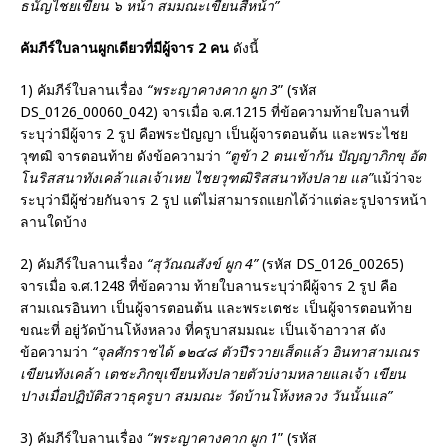
ธนั
ญ
ไชยเขียน ๖ หน้า สมมณะเขียนสี่หน้า”
คัมภีร์ใบลานผูกเดียวที่มีผู้จาร
2
คน
ดังนี้
1) คัมภีร์ใบลานเรื่อง
“พระญาคางคาก ผูก
3
” (รหัส
DS_0126_00060_042) จารเมื่อ จ.ศ.1215 ที่ข้อความท้ายใบลานที่
ระบุว่ามีผู้จาร 2 รูป คือพระปัญญา เป็นผู้จารตอนต้น และพระไชย
วุฑฒิ จารตอนท้าย ดังข้อความว่า
“ตูข้า
2
ตนเข้ากัน ปัญญาภิกขุ อัต
โนริสสนาทังเคล้าแลเจ้าเหย ไชยวุฑฒิริสสนาทังปลาย แล”
แม้ว่าจะ
ระบุว่ามีผู้ช่วยกันจาร 2 รูป แต่ไม่สามารถแยกได้ว่าแต่ละรูปจารหน้า
ลานใดบ้าง
2) คัมภีร์ใบลานเรื่อง
“สุวัณณสังข์ ผูก
4”
(รหัส DS_0126_00265)
จารเมื่อ จ.ศ.1248 ที่ข้อความ ท้ายใบลานระบุว่าผีผู้จาร 2 รูป คือ
สามเณรอินทา เป็นผู้จารตอนต้น และพระเตชะ เป็นผู้จารตอนท้าย
ขณะที่ อยู่วัดบ้านโห้งหลวง ที่ครูบาสมมณะ เป็นเจ้าอาวาส ดัง
ข้อความว่า
“
จุลศักราชได้ ๑๒๔๘ ตัวปีรวายเส็ดแล้ว อินทาสามเณร
เขียนทังเคล้า เตชะภิกขุเขียนทังปลายตัวบ่งามหลายแลเจ้า เขียน
ปางเมื่อปฏิบัติสวาธุครูบา สมมณะ วัดบ้านโห้งหลวง วันนั้นแล”
3) คัมภีร์ใบลานเรื่อง
“พระญาคางคาก ผูก
1
” (รหัส