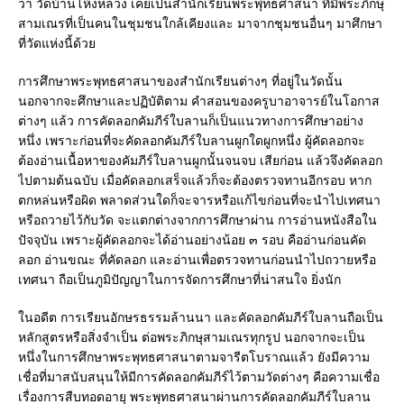
ว่า วัดบ้านโห้งหลวง เคยเป็นสำนักเรียนพระพุทธศาสนา ที่มีพระภิกษุ
สามเณรที่เป็นคนในชุมชนใกล้เคียงและ มาจากชุมชนอื่นๆ มาศึกษา
ที่วัดแห่งนี้ด้วย
การศึกษาพระพุทธศาสนาของสำนักเรียนต่างๆ ที่อยู่ในวัดนั้น
นอกจากจะศึกษาและปฏิบัติตาม คำสอนของครูบาอาจารย์ในโอกาส
ต่างๆ แล้ว การคัดลอกคัมภีร์ใบลานก็เป็นแนวทางการศึกษาอย่าง
หนึ่ง เพราะก่อนที่จะคัดลอกคัมภีร์ใบลานผูกใดผูกหนึ่ง ผู้คัดลอกจะ
ต้องอ่านเนื้อหาของคัมภีร์ใบลานผูกนั้นจนจบ เสียก่อน แล้วจึงคัดลอก
ไปตามต้นฉบับ เมื่อคัดลอกเสร็จแล้วก็จะต้องตรวจทานอีกรอบ หาก
ตกหล่นหรือผิด พลาดส่วนใดก็จะจารหรือแก้ไขก่อนที่จะนำไปเทศนา
หรือถวายไว้กับวัด จะแตกต่างจากการศึกษาผ่าน การอ่านหนังสือใน
ปัจจุบัน เพราะผู้คัดลอกจะได้อ่านอย่างน้อย ๓ รอบ คืออ่านก่อนคัด
ลอก อ่านขณะ ที่คัดลอก และอ่านเพื่อตรวจทานก่อนนำไปถวายหรือ
เทศนา ถือเป็นภูมิปัญญาในการจัดการศึกษาที่น่าสนใจ ยิ่งนัก
ในอดีต การเรียนอักษรธรรมล้านนา และคัดลอกคัมภีร์ใบลานถือเป็น
หลักสูตรหรือสิ่งจำเป็น ต่อพระภิกษุสามเณรทุกรูป นอกจากจะเป็น
หนึ่งในการศึกษาพระพุทธศาสนาตามจารีตโบราณแล้ว ยังมีความ
เชื่อที่มาสนับสนุนให้มีการคัดลอกคัมภีร์ไว้ตามวัดต่างๆ คือความเชื่อ
เรื่องการสืบทอดอายุ พระพุทธศาสนาผ่านการคัดลอกคัมภีร์ใบลาน