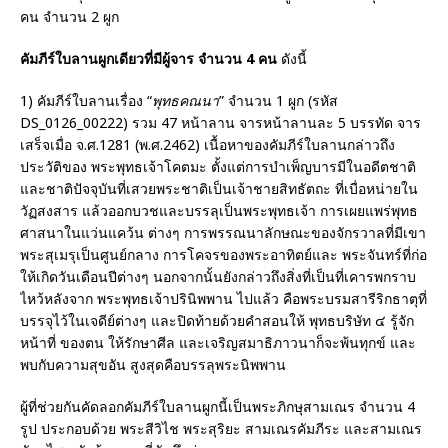
คน จำนวน 2 ผูก
คัมภีร์ใบลานผูกเดียวที่มีผู้จาร จำนวน
4
คน
ดังนี้
1) คัมภีร์ใบลานเรื่อง “
พุทธคณนา
” จำนวน 1 ผูก (รหัส
DS_0126_00222) รวม 47 หน้าลาน จารหน้าลานละ 5​ บรรทัด จาร
เสร็จเมื่อ จ.ศ.1281 (พ.ศ.2462) เนื้อหาของคัมภีร์ใบลานกล่าวถึง
ประวัติของ พระพุทธเจ้าโคตมะ ตั้งแต่การบำเพ็ญบารมีในอดีตชาติ
และชาติปัจจุบันที่เสวยพระชาติเป็นเจ้าชายสิทธัตถะ ที่เบื่อหน่ายใน
วัฏสงสาร แล้วออกบวชและบรรลุเป็นพระพุทธเจ้า การเผยแพร่พุทธ
ศาสนาในแว่นแคว้น ต่างๆ การพรรณนาลักษณะของจักรวาลที่มีเขา
พระสุเมรุเป็นศูนย์กลาง การโคจรของพระอาทิตย์และ พระจันทร์ที่ก่อ
ให้เกิดวันเดือนปีต่างๆ นอกจากนั้นยังกล่าวถึงสิ่งที่เป็นที่เคารพกราบ
ไหว้หลังจาก พระพุทธเจ้าปรินิพพาน ไปแล้ว คือพระบรมสารีริกธาตุที่
บรรจุไว้ในเจดีย์ต่างๆ และปิดท้ายด้วยคำสอนให้ พุทธบริษัท ๔ รู้จัก
หน้าที่ ของตน ให้รักษาศีล และเจริญสมาธิภาวนาก็จะพ้นทุกข์ และ
พบกับความสุขอัน สูงสุดคือบรรลุพระนิพพาน
ผู้ที่ช่วยกันคัดลอกคัมภีร์ใบลานผูกนี้เป็นพระภิกษุสามเณร จำนวน 4
รูป ประกอบด้วย พระสีวิไช พระสุริยะ สามเณรคัมภีระ และสามเณร