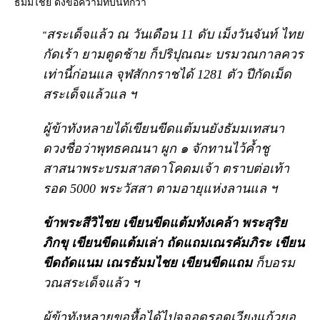
ธัมมไชย ดังข้อความที่บันทึกว่า
สระเด็จแล้ว ณ วันเดือน
11
ดับ เม็งวันจันท์ ไทย
“
กัดเร้า ยามตูดช้าย ก็ปริปุณณะ บรมวณกาลควร
เท่านี้ก่อนแล จุฬสักกราชได้
1281
ตัว ปีกัดเม็ด
สระเด็จแล้วแล ฯ
ผู้ข้าทังหลายได้เขียนขีดแต้มนยังธัมมเทสนา
ดวงชื่อว่าพุทธคณนา ผูก ๑ จักทานไว้ค้ำชู
สาสนาพระบรมสาสดาโคดมเจ้า ตราบต่อเท้า
รอด
5000
พระวัสสา ตามอายุแห่งลานแล ฯ
ข้าพระสีวิไชย เขียนขีดแต้มทังเคล้า พระสุริย
ภิกขุ เขียนขีดแต้มเล่า ถัดแถมเณรคัมภิระ เขียน
ขีดถัดแนม เณรธัมมไชย เขียนขีดแถม
ก็บอรม
วณสระเด็จแล้ว ฯ
ผู้ข้าทังหลายขอหื้อได้ไปจุจอดรอดเวียงแก้วยอ