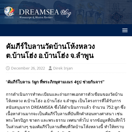
คัมภีร์ใบลานวัดบ้านโห้งหลวง
ต.บ้านโฮ่ง อ.บ้านโฮ่ง จ.ลำพูน
December 26, 2022
Direk Injan
“
คัมภีร์ใบลาน
1
ผูก ที่พระภิกษุสามเณร
4
รูป ช่วยกันจาร”
การดำเนินการทำทะเบียนและถ่ายภาพเอกสารตัวเขียนของวัดบ้าน
โห้งหลวง ต.บ้านโฮ่ง อ.บ้านโฮ่ง จ.ลำพูน เป็นโครงการที่ได้รับการ
สนับสนุนจาก DREAMSEA ซึ่งได้ดำเนินการแล้ว จำนวน 752 ผูก ซึ่ง
เนื้อหาส่วนมากจะเป็นคัมภีร์ใบลานที่บันทึกคำสอนทางศาสนา เช่น
พระไตรปิฎก ชาดก และพระธรรม เทศนาทั่วไป จากข้อมูลที่บันทึกไว้
ในส่วนต่างๆ ของคัมภีร์ใบลานที่พบที่วัดบ้านโห้งหลวงนี้ ทำให้ทราบ