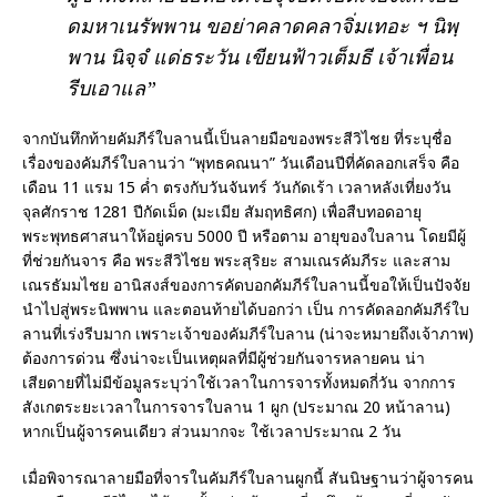
ดมหาเนรัพพาน ขอย่าคลาดคลาจิ่มเทอะ ฯ นิพฺ
พาน นิจฺจํ แด่ธระวัน เขียนฟ้าวเต็มธี เจ้าเพื่อน
รีบเอาแล”
จากบันทึกท้ายคัมภีร์ใบลานนี้เป็นลายมือของพระสีวิไชย ที่ระบุชื่อ
เรื่องของคัมภีร์ใบลานว่า “พุทธคณนา” วันเดือนปีที่คัดลอกเสร็จ คือ
เดือน 11 แรม 15 ค่ำ ตรงกับวันจันทร์ วันกัดเร้า เวลาหลังเที่ยงวัน
จุลศักราช 1281 ปีกัดเม็ด (มะเมีย สัมฤทธิศก) เพื่อสืบทอดอายุ
พระพุทธศาสนาให้อยู่ครบ 5000 ปี หรือตาม อายุของใบลาน โดยมีผู้
ที่ช่วยกันจาร คือ พระสีวิไชย พระสุริยะ สามเณรคัมภีระ และสาม
เณรธัมมไชย อานิสงส์ของการคัดบอกคัมภีร์ใบลานนี้ขอให้เป็นปัจจัย
นำไปสู่พระนิพพาน และตอนท้ายได้บอกว่า เป็น การคัดลอกคัมภีร์ใบ
ลานที่เร่งรีบมาก เพราะเจ้าของคัมภีร์ใบลาน (น่าจะหมายถึงเจ้าภาพ)
ต้องการด่วน ซึ่งน่าจะเป็นเหตุผลที่มีผู้ช่วยกันจารหลายคน น่า
เสียดายที่ไม่มีข้อมูลระบุว่าใช้เวลาในการจารทั้งหมดกี่วัน จากการ
สังเกตระยะเวลาในการจารใบลาน 1 ผูก (ประมาณ 20 หน้าลาน)
หากเป็นผู้จารคนเดียว ส่วนมากจะ ใช้เวลาประมาณ 2 วัน
เมื่อพิจารณาลายมือที่จารในคัมภีร์ใบลานผูกนี้ สันนิษฐานว่าผู้จารคน