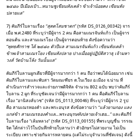
๒๔๘๐ ปีเมืองเป้า
…
หนานชูเขียนทังเคล้า ข้าเจ้าน้อยฅง เขียนทัง
ปลายแล”
7) คัมภีร์ใบลานเรื่อง
“สุตตโสมชาดก”
(รหัส DS_0126_00342) จาร
เมื่อ พ.ศ.2480 ที่ระบุว่ามีผู้จาร 2 คน คือสามเณรจันท์แก้ว เป็นผู้จาร
ตอนต้น และสามเณรโยง เป็นผู้จารตอนท้าย ดังข้อความว่า
“
พุทธศักราช ได้ ๒๔๘๐ ตัวปีแล สามเณรจันท์แก้ว เขียนทังเคล้า
ข้าพเจ้าสามเณรโยง เขียนทังปลาย ปางเมื่ออยู่ปฏิบัติสวาธุ เจ้ามหา
วงส์ วัดบ้านโห้ง วันนั้นแล”
คัมภีร์ใบลานผูกเดียวที่มีผู้จารมากกว่า 1 คน ถือว่าพบได้น้อยมาก เช่น
คัมภีร์ใบลานและพับสา วัดมณเฑียร ต.ในเวียง อ.เมือง จ.น่าน ที่
ดำเนินการสำรวจและถ่ายภาพดิจิทัล จำนวน 802 ฉบับ พบว่าคัมภีร์
ใบลาน 2 ผูก ที่ระบุชัดเจนว่ามีผู้จารมากกว่า 1 คน คือคัมภีร์ใบลาน
เรื่อง “อานิสงส์บวช” (รหัส DS_0113_00046) ที่ระบุว่ามีผู้จาร 2 รูป
คือ สามเณรทองคำ และพระอนุรส ดังข้อความว่า
“แล้วยามกอง แลง
แกล่ข้า สามเณรธองฅำแล
…
พระอนุรษทังปลายเจ้าเฮย
…”
และคัมภีร์
ใบลานเรื่อง “เล้มหลวง” (รหัส DS_0113_00155) ที่พระบุญชื่น วรรณ
จิต ได้กล่าวไว้ในบันทึกท้ายใบลานว่า ตัวอักษรไม่สวยงาม ไม่เป็น
ระเบียบ เพราะช่วยกันจารหลายคน (แต่ไม่ระบุจำนวนที่ชัดเจน) ดังนี้