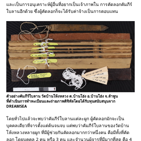
และเป็นการอนุเคราะห์ผู้อื่นที่อยากเป็นเจ้าภาพใน การคัดลอกคัมภีร์
ใบลานอีกด้วย ซึ่งผู้คัดลอกก็จะได้รับค่าจ้างเป็นการตอบแทน
ตัวอย่างคัมภีร์ใบลาน วัดบ้านโห้งหลวง ต.บ้านโฮ่ง อ.บ้านโฮ่ง จ.ลำพูน
ที่ดำเนินการทำทะเบียนและถ่ายภาพดิจิทัลโดยได้รับทุนสนับสนุนจาก
DREAMSEA
โดยทั่วไปแล้วจะพบว่าคัมภีร์ใบลานแต่ละผูก ผู้คัดลอกมักจะเป็น
บุคคลเดียวที่จารตั้งแต่ต้นจนจบ แต่พบว่าคัมภีร์ใบลานของวัดบ้าน
โห้งหลวงหลายผูก ที่มีผู้ช่วยกันคัดลอกมากกว่าหนึ่งคน คือมีทั้งที่คัด
ลอก โดยบุคคล 2 คน หรือ 3 คน และจำนวนผู้จารที่มีมากที่สุด คือ 4