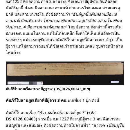
จ.ศ.1252 ที่ข้อความท้ายใบลานระบุชัดเจนว่ามีผู้ที่ช่วยกันคัดลอก
คัมภีร์ผูกนี้ 4 คน คือสามเณรอานนท์ สามเณรไชยมงคล สามเณรอุ
บาลี และสามเณรอโน ดังข้อความว่า
“ธัมม์ผูกนี้แต้มหลายมือ แล
อานนท์เขียนทังเคล้า ไชยมงคลเขียนถัด แลอุปาลีถัด แล้วอโนเขียน
ทังปลาย…4 มือ สามเณรทังมวลแล”
โดยข้อความดังกล่าวนี้จารเส้น
อักษรลงบนแผ่นใบลาน แต่ไม่ได้ลบหมึก จึงทำให้เห็นเส้นอักษรเป็น
รอยจางๆ แม้จะระบุชัดเจนว่าคัมภีร์ใบลานผูกนี้มีสามเณร 4 รูป เป็น
ผู้จาร แต่ไม่สามารถแยกได้ชัดเจนว่าสามเณรแต่ละ รูปจารหน้าลาน
ไหนบ้าง
คัมภีร์ใบลานเรื่อง “มหาปัฏฐาน” (DS_0126_00343_019)
คัมภีร์ใบลานผูกเดียวที่มีผู้จาร
3
คน
พบเพียง 1 ผูก ดังนี้
คัมภีร์ใบลานเรื่อง
“บัวรวงส์หงส์อามาตย์ ผูก
7”
(รหัส
DS_0126_00408) จารเมื่อ จ.ศ.1227 ที่ระบุมีผู้จาร 3 คน คือนารทะ
ธนัญชัย และสมมณะ ดังข้อความท้ายใบลานที่ว่า
“
นารทะ เขียนชุใบ