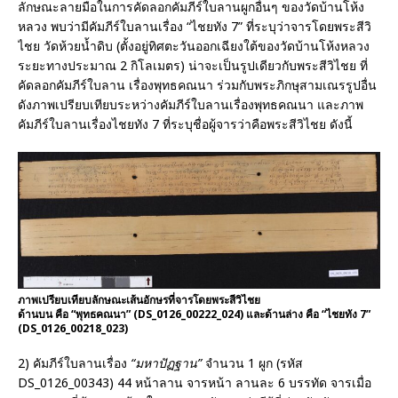
ลักษณะลายมือในการคัดลอกคัมภีร์ใบลานผูกอื่นๆ ของวัดบ้านโห้ง
หลวง พบว่ามีคัมภีร์ใบลานเรื่อง “ไชยทัง 7” ที่ระบุว่าจารโดยพระสีวิ
ไชย วัดห้วยน้ำดิบ (ตั้งอยู่ทิศตะวันออกเฉียงใต้ของวัดบ้านโห้งหลวง
ระยะทางประมาณ 2 กิโลเมตร) น่าจะเป็นรูปเดียวกับพระสีวิไชย ที่
คัดลอกคัมภีร์ใบลาน เรื่องพุทธคณนา ร่วมกับพระภิกษุสามเณรรูปอื่น
ดังภาพเปรียบเทียบระหว่างคัมภีร์ใบลานเรื่องพุทธคณนา และภาพ
คัมภีร์ใบลานเรื่องไชยทัง 7 ที่ระบุชื่อผู้จารว่าคือพระสีวิไชย ดังนี้
ภาพเปรียบเทียบลักษณะเส้นอักษรที่จารโดยพระสีวิไชย
ด้านบน คือ “พุทธคณนา” (DS_0126_00222_024) และด้านล่าง คือ “ไชยทัง 7”
(DS_0126_00218_023)
2) คัมภีร์ใบลานเรื่อง
“มหาปัฏฐาน”
จำนวน 1 ผูก (รหัส
DS_0126_00343) 44 หน้าลาน จารหน้า ลานละ 6 บรรทัด จารเมื่อ